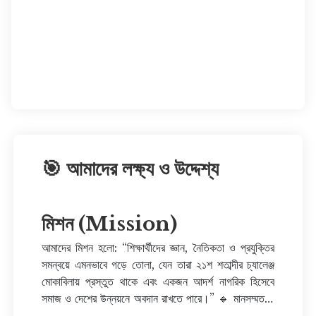
🎯 আমাদের লক্ষ্য ও উদ্দেশ্য
মিশন (Mission)
আমাদের মিশন হলো: “শিক্ষার্থীদের জ্ঞান, নৈতিকতা ও প্রযুক্তির
সমন্বয়ে এমনভাবে গড়ে তোলা, যেন তারা ২১শ শতাব্দীর চ্যালেঞ্জ
মোকাবিলায় প্রস্তুত থাকে এবং একজন আদর্শ নাগরিক হিসেবে
সমাজ ও দেশের উন্নয়নে অবদান রাখতে পারে।” 🔹 মানসম্মত ও
সৃজনশীল শিক্ষা প্রদান 🔹 নৈতিক ও মানবিক গুণাবলি অর্জনে