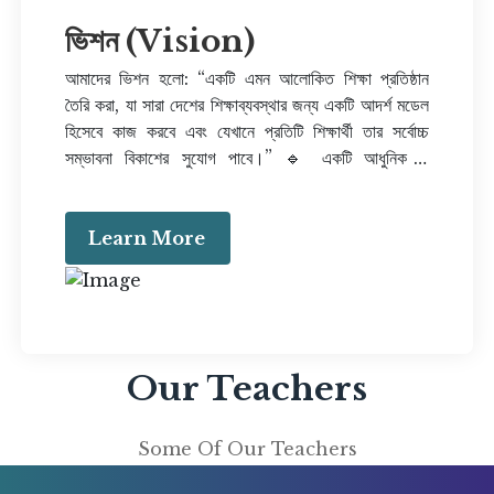
সহায়তা 🔹 নেতৃত্ব ও আত্মনির্ভরশীলতা গড়ে তোলা 🔹
ভিশন (Vision)
তথ্যপ্রযুক্তিনির্ভর পাঠদানের প্রসার 🔹 শিক্ষার্থীদের মধ্যে
দেশপ্রেম ও সামাজিক দায়বদ্ধতা সৃষ্টি করা
আমাদের ভিশন হলো: “একটি এমন আলোকিত শিক্ষা প্রতিষ্ঠান
তৈরি করা, যা সারা দেশের শিক্ষাব্যবস্থার জন্য একটি আদর্শ মডেল
হিসেবে কাজ করবে এবং যেখানে প্রতিটি শিক্ষার্থী তার সর্বোচ্চ
সম্ভাবনা বিকাশের সুযোগ পাবে।” 🔹 একটি আধুনিক ও
প্রযুক্তিনির্ভর শিক্ষা প্রতিষ্ঠান গড়ে তোলা 🔹 আন্তর্জাতিক মানের
শিক্ষার সুযোগ সৃষ্টি 🔹 সামাজিক সচেতন, দক্ষ ও নেতৃত্বদায়ী
প্রজন্ম তৈরি করা 🔹 শিক্ষার্থীদের গ্লোবাল চ্যালেঞ্জে অংশগ্রহণে
Learn More
প্রস্তুত করা
Our Teachers
Some Of Our Teachers