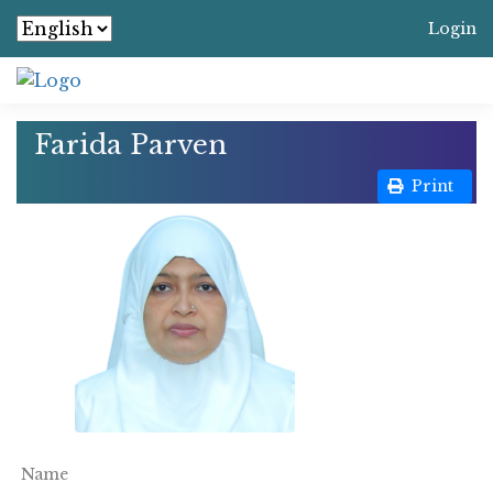
Login
Farida Parven
Print
Name