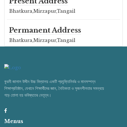
Present Address
Bhatkura,Mirzapur,Tangail
Permanent Address
Bhatkura,Mirzapur,Tangail
কুরনী জালাল উদ্দীন উচ্চ বিদ্যালয় একটি প্রযুক্তিনির্ভর ও মানসম্পন্ন
শিক্ষাপ্রতিষ্ঠান, যেখানে শিক্ষার্থীদের জ্ঞান, নৈতিকতা ও সৃজনশীলতার সমন্বয়ে
গড়ে তোলা হয় ভবিষ্যতের নেতৃত্ব।
Menus