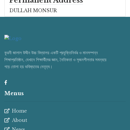
Permanent Address
DULLAH MONSUR
কুরনী জালাল উদ্দীন উচ্চ বিদ্যালয় একটি প্রযুক্তিনির্ভর ও মানসম্পন্ন
শিক্ষাপ্রতিষ্ঠান, যেখানে শিক্ষার্থীদের জ্ঞান, নৈতিকতা ও সৃজনশীলতার সমন্বয়ে
গড়ে তোলা হয় ভবিষ্যতের নেতৃত্ব।
Menus
Home
About
News